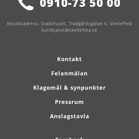
0910-73 50 00
Besöksadress:
Stadshuset, Trädgårdsgatan 6, Skellefteå
kundtjanst@skelleftea.se
Kontakt
Felanmälan
Klagomål & synpunkter
Pressrum
Anslagstavla