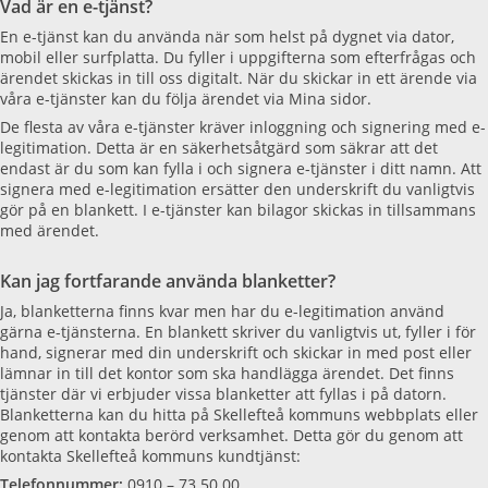
Vad är en e-tjänst?
En e-tjänst kan du använda när som helst på dygnet via dator,
mobil eller surfplatta. Du fyller i uppgifterna som efterfrågas och
ärendet skickas in till oss digitalt. När du skickar in ett ärende via
våra e-tjänster kan du följa ärendet via Mina sidor.
De flesta av våra e-tjänster kräver inloggning och signering med e-
legitimation. Detta är en säkerhetsåtgärd som säkrar att det
endast är du som kan fylla i och signera e-tjänster i ditt namn. Att
signera med e-legitimation ersätter den underskrift du vanligtvis
gör på en blankett. I e-tjänster kan bilagor skickas in tillsammans
med ärendet.
Kan jag fortfarande använda blanketter?
Ja, blanketterna finns kvar men har du e-legitimation använd
gärna e-tjänsterna. En blankett skriver du vanligtvis ut, fyller i för
hand, signerar med din underskrift och skickar in med post eller
lämnar in till det kontor som ska handlägga ärendet. Det finns
tjänster där vi erbjuder vissa blanketter att fyllas i på datorn.
Blanketterna kan du hitta på Skellefteå kommuns webbplats eller
genom att kontakta berörd verksamhet. Detta gör du genom att
kontakta Skellefteå kommuns kundtjänst:
Telefonnummer:
0910 – 73 50 00