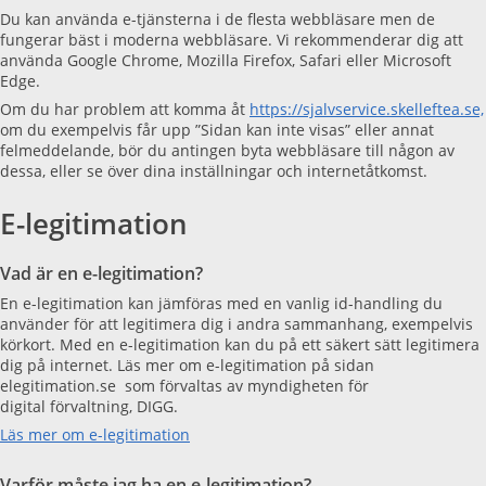
Du kan använda e-tjänsterna i de flesta webbläsare men de
fungerar bäst i moderna webbläsare. Vi rekommenderar dig att
använda Google Chrome, Mozilla Firefox, Safari eller Microsoft
Edge.
Om du har problem att komma åt
https://sjalvservice.skelleftea.se,
om du exempelvis får upp ”Sidan kan inte visas” eller annat
felmeddelande, bör du antingen byta webbläsare till någon av
dessa, eller se över dina inställningar och internetåtkomst.
E-legitimation
Vad är en e-legitimation?
En e-legitimation kan jämföras med en vanlig id-handling du
använder för att legitimera dig i andra sammanhang, exempelvis
körkort. Med en e-legitimation kan du på ett säkert sätt legitimera
dig på internet. Läs mer om e-legitimation på sidan
elegitimation.se som förvaltas av myndigheten för
digital förvaltning, DIGG.
Läs mer om e-legitimation
Varför måste jag ha en e-legitimation?