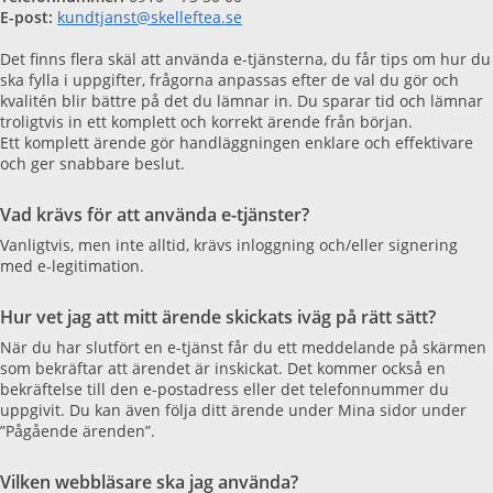
E-post:
kundtjanst@skelleftea.se
Det finns flera skäl att använda e-tjänsterna, du får tips om hur du
ska fylla i uppgifter, frågorna anpassas efter de val du gör och
kvalitén blir bättre på det du lämnar in. Du sparar tid och lämnar
troligtvis in ett komplett och korrekt ärende från början.
Ett komplett ärende gör handläggningen enklare och effektivare
och ger snabbare beslut.
Vad krävs för att använda e-tjänster?
Vanligtvis, men inte alltid, krävs inloggning och/eller signering
med e-legitimation.
Hur vet jag att mitt ärende skickats iväg på rätt sätt?
När du har slutfört en e-tjänst får du ett meddelande på skärmen
som bekräftar att ärendet är inskickat. Det kommer också en
bekräftelse till den e-postadress eller det telefonnummer du
uppgivit. Du kan även följa ditt ärende under Mina sidor under
”Pågående ärenden”.
Vilken webbläsare ska jag använda?