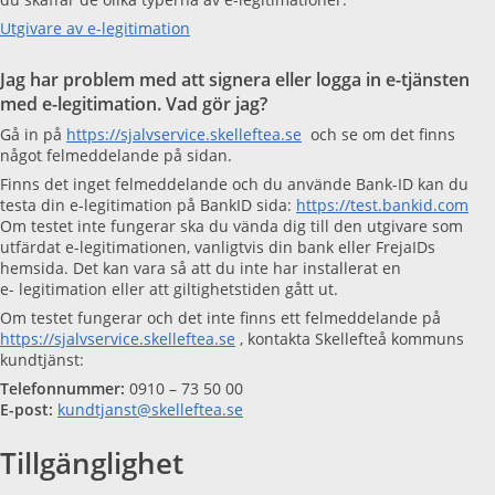
Utgivare av e-legitimation
Jag har problem med att signera eller logga in e-tjänsten
med e-legitimation. Vad gör jag?
Gå in på
https://sjalvservice.skelleftea.se
och se om det finns
något felmeddelande på sidan.
Finns det inget felmeddelande och du använde Bank-ID kan du
testa din e-legitimation på BankID sida:
https://test.bankid.com
Om testet inte fungerar ska du vända dig till den utgivare som
utfärdat e-legitimationen, vanligtvis din bank eller FrejaIDs
hemsida. Det kan vara så att du inte har installerat en
e- legitimation eller att giltighetstiden gått ut.
Om testet fungerar och det inte finns ett felmeddelande på
https://sjalvservice.skelleftea.se
, kontakta Skellefteå kommuns
kundtjänst:
Telefonnummer:
0910 – 73 50 00
E-post:
kundtjanst@skelleftea.se
Tillgänglighet