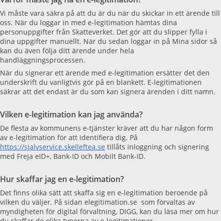
Vi måste vara säkra på att du är du när du skickar in ett ärende till
oss. När du loggar in med e-legitimation hämtas dina
personuppgifter från Skatteverket. Det gör att du slipper fylla i
dina uppgifter manuellt. När du sedan loggar in på Mina sidor så
kan du även följa ditt ärende under hela
handläggningsprocessen.
När du signerar ett ärende med e-legitimation ersätter det den
underskrift du vanligtvis gör på en blankett. E-legitimationen
säkrar att det endast är du som kan signera ärenden i ditt namn.
Vilken e-legitimation kan jag använda?
De flesta av kommunens e-tjänster kräver att du har någon form
av e-legitimation för att identifiera dig. På
https://sjalvservice.skelleftea.se
tillåts inloggning och signering
med Freja eID+, Bank-ID och Mobilt Bank-ID.
Hur skaffar jag en e-legitimation?
Det finns olika sätt att skaffa sig en e-legitimation beroende på
vilken du väljer. På sidan elegitimation.se som förvaltas av
myndigheten för digital förvaltning, DIGG, kan du läsa mer om hur
du skaffar de olika typerna av e-legitimationer.