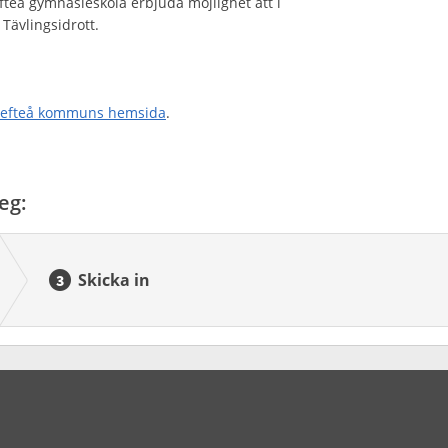
efteå gymnasieskola erbjuda möjlighet att i
 Tävlingsidrott.
llefteå kommuns hemsida
.
eg:
Skicka in