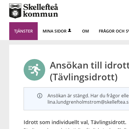
TJÄNSTER
MINA SIDOR
OM
FRÅGOR OCH S
Ansökan till idrot
(Tävlingsidrott)
Ansökan är stängd. Har du frågor ell
lina.lundgrenholmstrom@skelleftea.s
Idrott som individuellt val, Tävlingsidrott.