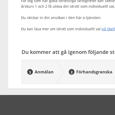
För dig som har goda idrottsliga färdigheter kan Skell
årskurs 1 och 2 få utöva din idrott som individuellt val,
Du skickar in din ansökan i den här e-tjänsten.
Du kan läsa mer om idrott som individuellt val
på Ske
Du kommer att gå igenom följande st
Anmälan
Förhandsgranska