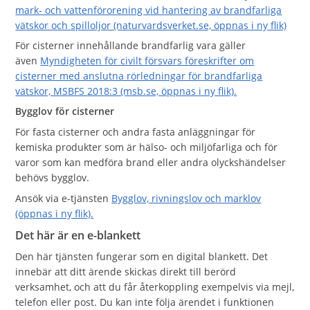
mark- och vattenförorening vid hantering av brandfarliga
vätskor och spilloljor (naturvardsverket.se, öppnas i ny flik)
För cisterner innehållande brandfarlig vara gäller
även
Myndigheten för civilt försvars föreskrifter om
cisterner med anslutna rörledningar för brandfarliga
vätskor, MSBFS 2018:3 (msb.se, öppnas i ny flik).
Bygglov för cisterner
För fasta cisterner och andra fasta anläggningar för
kemiska produkter som är hälso- och miljöfarliga och för
varor som kan medföra brand eller andra olyckshändelser
behövs bygglov.
Ansök via e-tjänsten
Bygglov, rivningslov och marklov
(öppnas i ny flik).
Det här är en e-blankett
Den här tjänsten fungerar som en digital blankett. Det
innebär att ditt ärende skickas direkt till berörd
verksamhet, och att du får återkoppling exempelvis via mejl,
telefon eller post. Du kan inte följa ärendet i funktionen