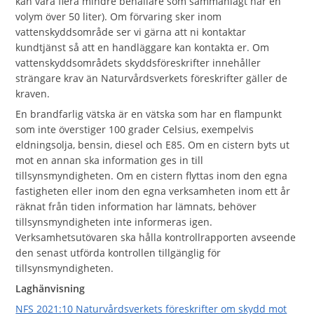
kan vara flera mindre behållare som sammanlagt har en
volym över 50 liter). Om förvaring sker inom
vattenskyddsområde ser vi gärna att ni kontaktar
kundtjänst så att en handläggare kan kontakta er. Om
vattenskyddsområdets skyddsföreskrifter innehåller
strängare krav än Naturvårdsverkets föreskrifter gäller de
kraven.
En brandfarlig vätska är en vätska som har en flampunkt
som inte överstiger 100 grader Celsius, exempelvis
eldningsolja, bensin, diesel och E85. Om en cistern byts ut
mot en annan ska information ges in till
tillsynsmyndigheten. Om en cistern flyttas inom den egna
fastigheten eller inom den egna verksamheten inom ett år
räknat från tiden information har lämnats, behöver
tillsynsmyndigheten inte informeras igen.
Verksamhetsutövaren ska hålla kontrollrapporten avseende
den senast utförda kontrollen tillgänglig för
tillsynsmyndigheten.
Laghänvisning
NFS 2021:10 Naturvårdsverkets föreskrifter om skydd mot