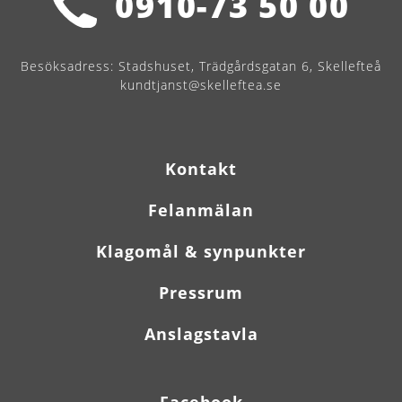
0910-73 50 00
Besöksadress:
Stadshuset, Trädgårdsgatan 6, Skellefteå
kundtjanst@skelleftea.se
Kontakt
Felanmälan
Klagomål & synpunkter
Pressrum
Anslagstavla