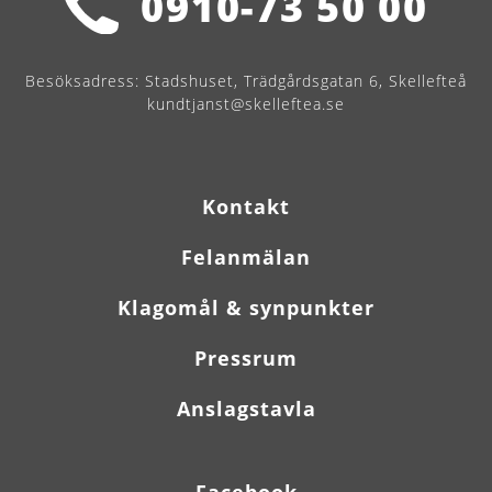
0910-73 50 00
Besöksadress:
Stadshuset, Trädgårdsgatan 6, Skellefteå
kundtjanst@skelleftea.se
Kontakt
Felanmälan
Klagomål & synpunkter
Pressrum
Anslagstavla