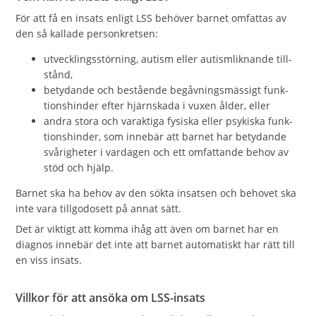
För att få en insats enligt LSS behöver barnet omfattas av
den så kallade personkretsen:
utvecklingsstörning, autism eller autismliknande till­
stånd,
betydande och bestående begåv­ningsmässigt funk­
tions­hinder efter hjärnskada i vuxen ålder, eller
andra stora och var­aktiga fysiska eller psykiska funk­
tions­hinder, som innebär att barnet har betydande
svå­righeter i vardagen och ett omfat­tande be­hov av
stöd och hjälp.
Barnet ska ha behov av den sökta insatsen och behovet ska
inte vara tillgodosett på annat sätt.
Det är viktigt att komma ihåg att även om barnet har en
diagnos innebär det inte att barnet automatiskt har rätt till
en viss insats.
Villkor för att ansöka om LSS-insats